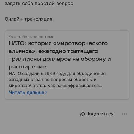
задать себе простой вопрос.
Онлайн-трансляция.
Узнать больше по теме
НАТО: история «миротворческого
альянса», ежегодно тратящего
триллионы долларов на оборону и
расширение
НАТО создали в 1949 году для объединения
западных стран по вопросам обороны и
миротворчества. Как расшифровывается
аббревиатура, для чего задумывали группировку и к
Читать дальше
каким последствиям привела деятельность альянса
— читайте в материале.
Поделиться