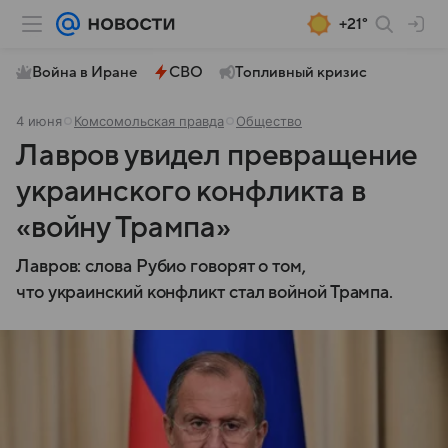
+21°
Война в Иране
СВО
Топливный кризис
4 июня
Комсомольская правда
Общество
Лавров увидел превращение
украинского конфликта в
«войну Трампа»
Лавров: слова Рубио говорят о том,
что украинский конфликт стал войной Трампа.