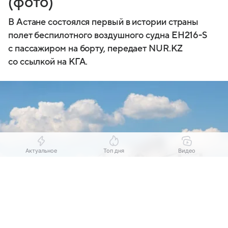
(фото)
В Астане состоялся первый в истории страны
полет беспилотного воздушного судна EH216-S
с пассажиром на борту, передает NUR.KZ
со ссылкой на КГА.
Актуальное
Топ дня
Видео
Выберите комментарий
Выберите комментарий
Выберите комментарий
Информация полезная и актуальная
Информация полезная и актуальная
Информация полезная и актуальная
Источник:
Nur.kz
Заголовок вводит в заблуждение
Заголовок вводит в заблуждение
Заголовок вводит в заблуждение