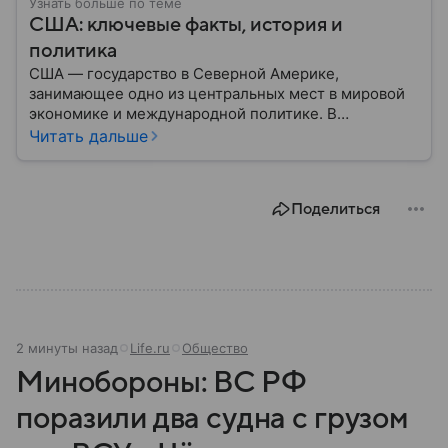
Узнать больше по теме
США: ключевые факты, история и
политика
США — государство в Северной Америке,
занимающее одно из центральных мест в мировой
экономике и международной политике. В
материале — основные сведения об этой стране.
Читать дальше
Поделиться
2 минуты назад
Life.ru
Общество
Минобороны: ВС РФ
поразили два судна с грузом