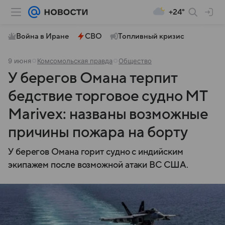
+24°
Война в Иране
СВО
Топливный кризис
9 июня
Комсомольская правда
Общество
У берегов Омана терпит
бедствие торговое судно MT
Marivex: названы возможные
причины пожара на борту
У берегов Омана горит судно с индийским
экипажем после возможной атаки ВС США.