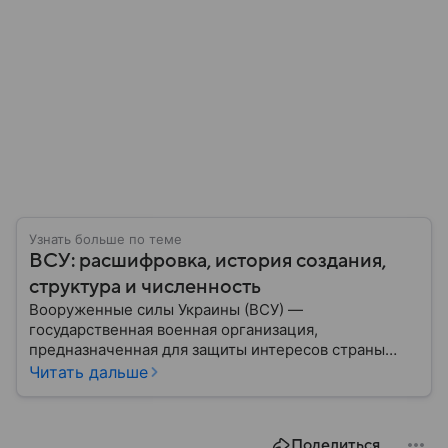
Узнать больше по теме
ВСУ: расшифровка, история создания,
структура и численность
Вооруженные силы Украины (ВСУ) —
государственная военная организация,
предназначенная для защиты интересов страны
военным путем. Была создана после
Читать дальше
провозглашения независимости Украины в 1991
году. В материале — главное по теме.
Поделиться