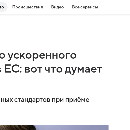
во
Происшествия
Видео
Все сервисы
ю ускоренного
 ЕС: вот что думает
йных стандартов при приёме