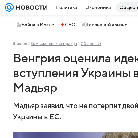
Политика
Экономика
Общест
Война в Иране
СВО
Топливный кризис
9 июня
Комсомольская правда
Общество
Венгрия оценила иде
вступления Украины в
Мадьяр
Мадьяр заявил, что не потерпит дво
Украины в ЕС.