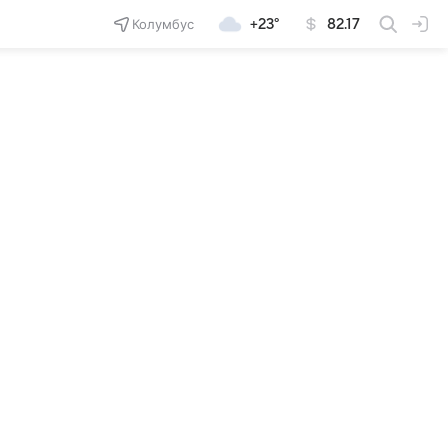
Колумбус
+23°
82.17