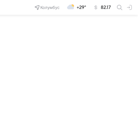
Колумбус
+29°
82.17