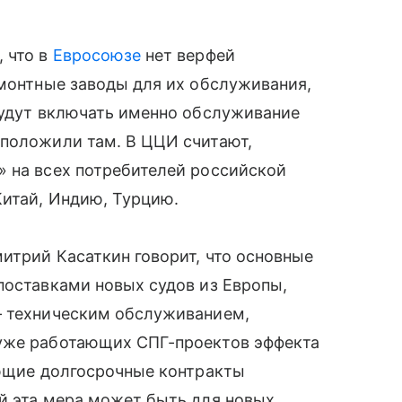
 что в
Евросоюзе
нет верфей
емонтные заводы для их обслуживания,
будут включать именно обслуживание
дположили там. В ЦЦИ считают,
» на всех потребителей российской
Китай, Индию, Турцию.
митрий Касаткин говорит, что основные
поставками новых судов из Европы,
— техническим обслуживанием,
 уже работающих СПГ-проектов эффекта
ующие долгосрочные контракты
й эта мера может быть для новых