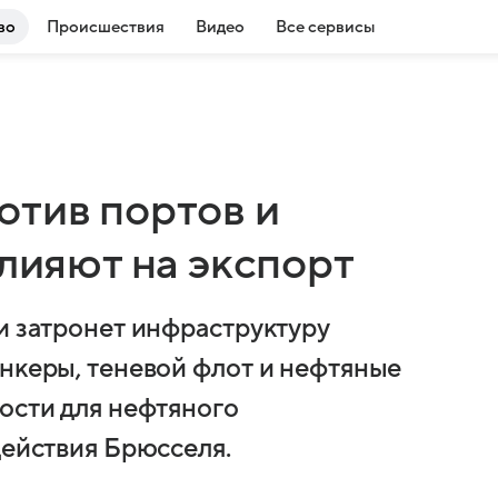
во
Происшествия
Видео
Все сервисы
отив портов и
влияют на экспорт
и затронет инфраструктуру
анкеры, теневой флот и нефтяные
ости для нефтяного
действия Брюсселя.