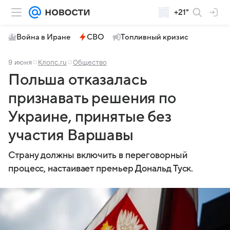
+21°
Война в Иране
СВО
Топливный кризис
9 июня
Клопс.ru
Общество
Польша отказалась
признавать решения по
Украине, принятые без
участия Варшавы
Страну должны включить в переговорный
процесс, настаивает премьер Дональд Туск.