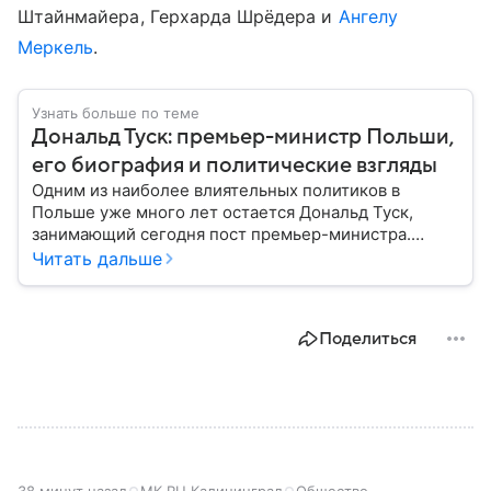
Штайнмайера, Герхарда Шрёдера и
Ангелу
Меркель
.
Узнать больше по теме
Дональд Туск: премьер-министр Польши,
его биография и политические взгляды
Одним из наиболее влиятельных политиков в
Польше уже много лет остается Дональд Туск,
занимающий сегодня пост премьер-министра.
Собрали главное из его биографии.
Читать дальше
Поделиться
38 минут назад
МК.RU Калининград
Общество