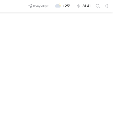
Колумбус
+25°
81.41