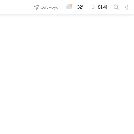
Колумбус
+32°
81.41