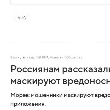
устроена его структура, кто возглавляет ведомств
МЧС
2 минуты назад
© РИА Новости
Общество
Россиянам рассказал
маскируют вредонос
Морев: мошенники маскируют вред
приложения.