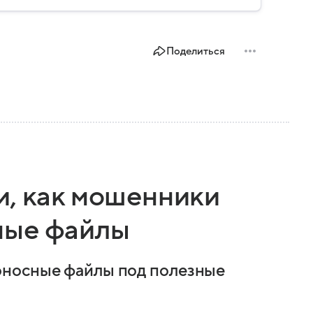
о и какие полномочия оно имеет.
Поделиться
и, как мошенники
ные файлы
оносные файлы под полезные