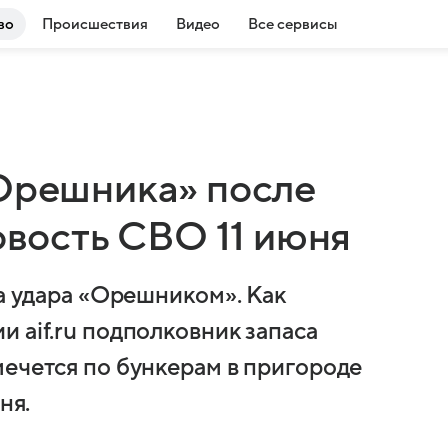
во
Происшествия
Видео
Все сервисы
«Орешника» после
новость СВО 11 июня
ха удара «Орешником». Как
 aif.ru подполковник запаса
мечется по бункерам в пригороде
ня.