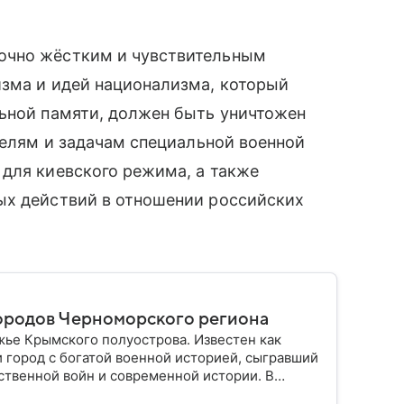
очно жёстким и чувствительным
изма и идей национализма, который
льной памяти, должен быть уничтожен
целям и задачам специальной военной
для киевского режима, а также
ых действий в отношении российских
городов Черноморского региона
ье Крымского полуострова. Известен как
и город с богатой военной историей, сыгравший
ственной войн и современной истории. В
 значения.