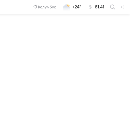
Колумбус
+24°
81.41