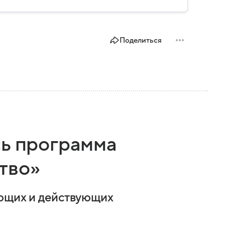
Поделиться
сь программа
тво»
ающих и действующих