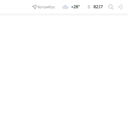
Колумбус
+28°
82.17