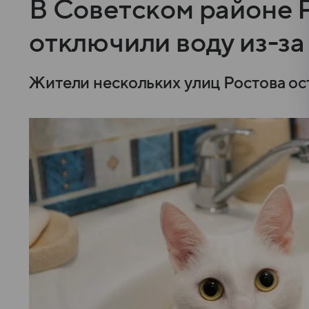
В Советском районе Р
отключили воду из-за
Жители нескольких улиц Ростова ост