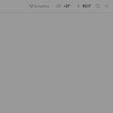
Колумбус
+21°
82.17