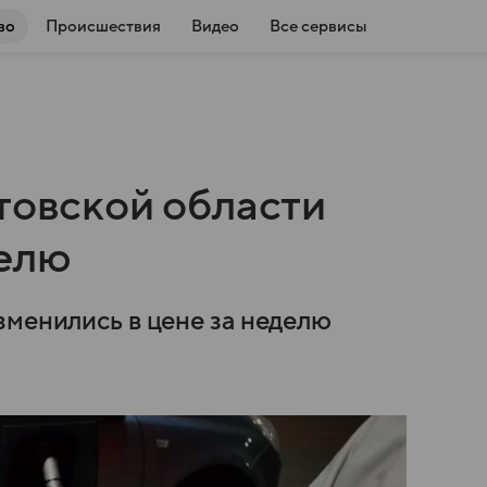
во
Происшествия
Видео
Все сервисы
товской области
делю
зменились в цене за неделю