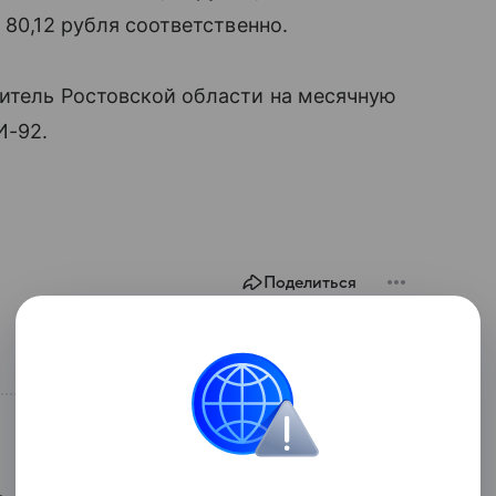
 80,12 рубля соответственно.
житель Ростовской области на месячную
И-92.
Поделиться