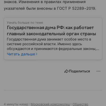
знаков. Изменения в правилах применения
указателей были внесены в ГОСТ Р 52289−2019.
Узнать больше по теме
Государственная дума РФ: как работает
главный законодательный орган страны
Государственная дума занимает особое место в
системе российской власти. Именно здесь
обсуждаются и принимаются федеральные законы,
определяющие развитие государства, экономики и
Читать дальше
социальной сферы. Через нижнюю палату
парламента проходят важнейшие решения,
затрагивающие жизнь миллионов граждан.
Поделиться
Разбираемся, как устроена Госдума, какие
полномочия она имеет и как формируется ее
состав.
4 минуты назад
Московский комсомолец
Общество