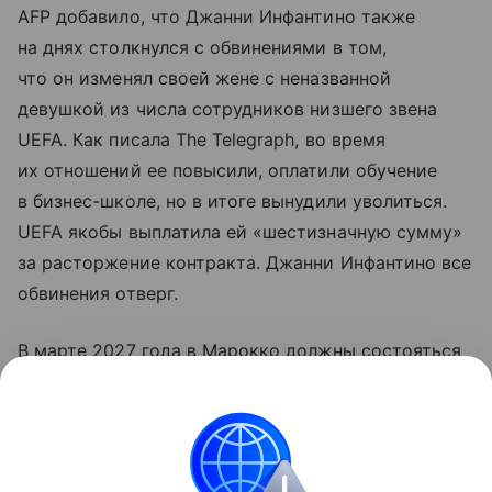
AFP добавило, что Джанни Инфантино также
на днях столкнулся с обвинениями в том,
что он изменял своей жене с неназванной
девушкой из числа сотрудников низшего звена
UEFA. Как писала The Telegraph, во время
их отношений ее повысили, оплатили обучение
в бизнес-школе, но в итоге вынудили уволиться.
UEFA якобы выплатила ей «шестизначную сумму»
за расторжение контракта. Джанни Инфантино все
обвинения отверг.
В марте 2027 года в Марокко должны состояться
выборы президента FIFA. В мае Джанни Инфантино
заявил, что будет баллотироваться на новый срок.
Подробнее — в материале «Ъ» «Уйди,