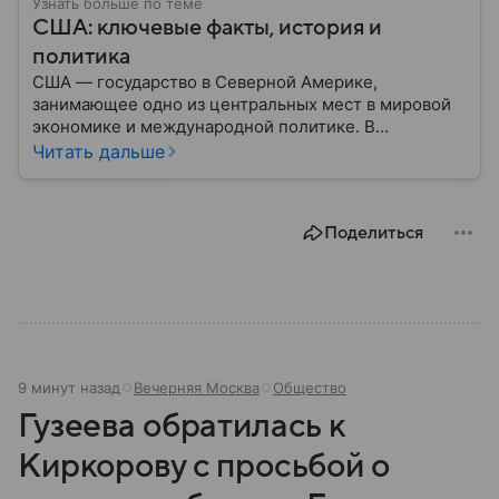
Узнать больше по теме
США: ключевые факты, история и
политика
США — государство в Северной Америке,
занимающее одно из центральных мест в мировой
экономике и международной политике. В
материале — основные сведения об этой стране.
Читать дальше
Поделиться
9 минут назад
Вечерняя Москва
Общество
Гузеева обратилась к
Киркорову с просьбой о