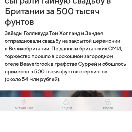
сыграли тайную свадьбу в
Британии за 500 тысяч
фунтов
Звёзды Голливуда Том Холланд и Зендея
отпраздновали свадьбу на закрытой церемонии
в Великобритании. По данным британских СМИ,
торжество прошло в роскошном загородном
отеле Beaverbrook в графстве Суррей и обошлось
примерно в 500 тысяч фунтов стерлингов
(около 54 млн рублей).
Актуальное
Топ дня
Видео
Выберите комментарий
Выберите комментарий
Выберите комментарий