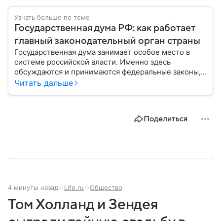
Узнать больше по теме
Государственная дума РФ: как работает
главный законодательный орган страны
Государственная дума занимает особое место в
системе российской власти. Именно здесь
обсуждаются и принимаются федеральные законы,
определяющие развитие государства, экономики и
Читать дальше
социальной сферы. Через нижнюю палату
парламента проходят важнейшие решения,
затрагивающие жизнь миллионов граждан.
Поделиться
Разбираемся, как устроена Госдума, какие
полномочия она имеет и как формируется ее
состав.
4 минуты назад
Life.ru
Общество
Том Холланд и Зендея