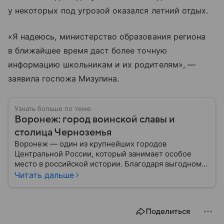
у некоторых под угрозой оказался летний отдых.
«Я надеюсь, министерство образования региона
в ближайшее время даст более точную
информацию школьникам и их родителям», —
заявила госпожа Мизулина.
Узнать больше по теме
Воронеж: город воинской славы и
столица Черноземья
Воронеж — один из крупнейших городов
Центральной России, который занимает особое
место в российской истории. Благодаря выгодному
расположению на юге европейской части страны
Читать дальше
Воронеж остается важным транспортным узлом и
центром Черноземья: собрали о нем главное.
Поделиться