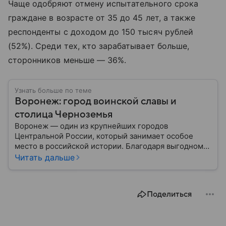
Чаще одобряют отмену испытательного срока
граждане в возрасте от 35 до 45 лет, а также
респонденты с доходом до 150 тысяч рублей
(52%). Среди тех, кто зарабатывает больше,
сторонников меньше — 36%.
Узнать больше по теме
Воронеж: город воинской славы и
столица Черноземья
Воронеж — один из крупнейших городов
Центральной России, который занимает особое
место в российской истории. Благодаря выгодному
расположению на юге европейской части страны
Читать дальше
Воронеж остается важным транспортным узлом и
центром Черноземья: собрали о нем главное.
Поделиться