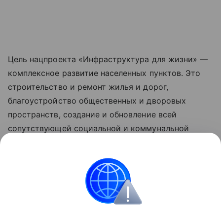
Цель нацпроекта «Инфраструктура для жизни» —
комплексное развитие населенных пунктов. Это
строительство и ремонт жилья и дорог,
благоустройство общественных и дворовых
пространств, создание и обновление всей
сопутствующей социальной и коммунальной
инфраструктуры, рост числа комфортных
маршрутов общественного транспорта за счет
обновления его подвижного состава. Обновленные
нацпроекты реализуются по решению
Президента РФ Владимира Путина с 2025 года.