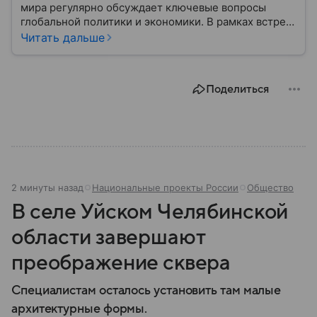
мира регулярно обсуждает ключевые вопросы
глобальной политики и экономики. В рамках встреч
G7 рассматриваются темы международной
Читать дальше
безопасности, торговли и финансовой
стабильности. Организация не обладает
формальным статусом, но ее решения оказывают
Поделиться
влияние на мировые процессы.
2 минуты назад
Национальные проекты России
Общество
В селе Уйском Челябинской
области завершают
преображение сквера
Специалистам осталось установить там малые
архитектурные формы.