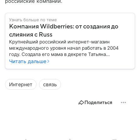
российские компании.
Узнать больше по теме
Компания Wildberries: от создания до
слияния с Russ
Крупнейший российский интернет-магазин
международного уровня начал работать в 2004
году. Создала его мама в декрете Татьяна
Бакальчук. Сегодня владелица Wildberries — одна
Читать дальше
из богатейших женщин России и мира. Историю
компании читайте в нашем материале.
Интернет
связь
Поделиться