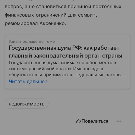
вопрос, а не становиться причиной постоянных
финансовых ограничений для семьи», —
резюмировал Аксененко.
Узнать больше по теме
Государственная дума РФ: как работает
главный законодательный орган страны
Государственная дума занимает особое место в
системе российской власти. Именно здесь
обсуждаются и принимаются федеральные законы,
определяющие развитие государства, экономики и
Читать дальше
социальной сферы. Через нижнюю палату
парламента проходят важнейшие решения,
затрагивающие жизнь миллионов граждан.
недвижимость
Разбираемся, как устроена Госдума, какие
полномочия она имеет и как формируется ее
состав.
Поделиться