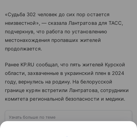
«Судьба 302 человек до сих пор остается
неизвестной», — сказала Лантратова для ТАСС,
подчеркнув, что работа по установлению
местонахождения пропавших жителей
продолжается.
Ранее KP.RU сообщал, что пять жителей Курской
области, захваченные в украинский плен в 2024
году, вернулись на родину. На белорусской
границе курян встретили Лантратова, сотрудники
комитета региональной безопасности и медики.
Узнать больше по теме
Курск: древний город воинской славы в
центре России