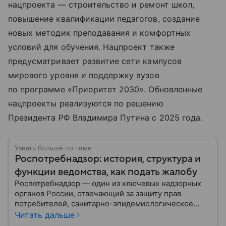
нацпроекта — строительство и ремонт школ,
повышение квалификации педагогов, создание
новых методик преподавания и комфортных
условий для обучения. Нацпроект также
предусматривает развитие сети кампусов
мирового уровня и поддержку вузов
по программе «Приоритет 2030». Обновленные
нацпроекты реализуются по решению
Президента РФ Владимира Путина с 2025 года.
Узнать больше по теме
Роспотребнадзор: история, структура и
функции ведомства, как подать жалобу
Роспотребнадзор — один из ключевых надзорных
органов России, отвечающий за защиту прав
потребителей, санитарно-эпидемиологическое
благополучие населения и контроль соблюдения
Читать дальше
санитарных норм. В материале рассказываем, как