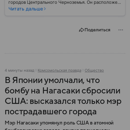
городов Центрального Черноземья. Он расположен
недалеко от российско-украинской границы и
Читать дальше
считается важным промышленным, научным,
образовательным и транспортным центром
региона. За свою историю город неоднократно
Поделиться
становился ареной крупных военных событий, а
сегодня продолжает играть значимую роль в
экономике страны: собрали о нем главное.
4 минуты назад
Комсомольская правда
Общество
В Японии умолчали, что
бомбу на Нагасаки сбросили
США: высказался только мэр
пострадавшего города
Мэр Нагасаки упомянул роль США в атомной