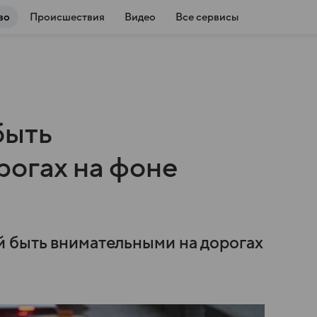
во
Происшествия
Видео
Все сервисы
быть
рогах на фоне
й быть внимательными на дорогах