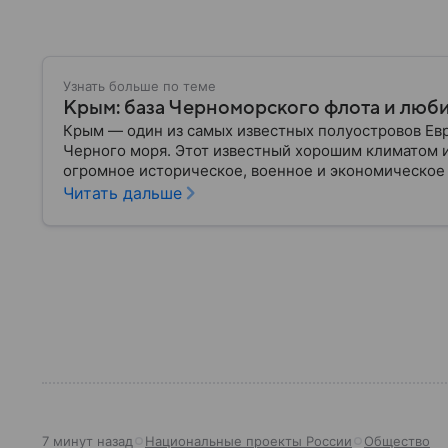
Узнать больше по теме
Крым: база Черноморского флота и люб
Крым — один из самых известных полуостровов Ев
Черного моря. Этот известный хорошим климатом 
огромное историческое, военное и экономическое
переходил от одного государства к другому, а его
Читать дальше
ключевой точкой по контролю Черного моря.
7 минут назад
Национальные проекты России
Общество