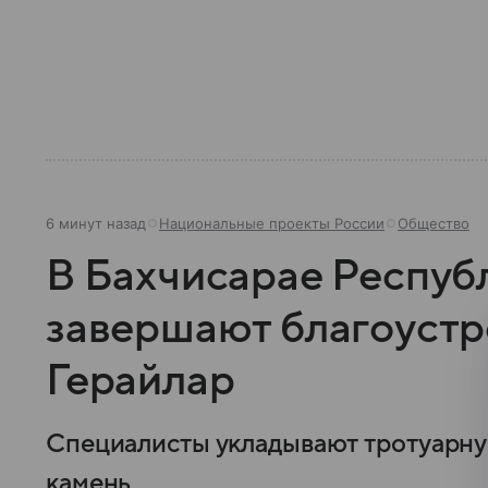
6 минут назад
Национальные проекты России
Общество
В Бахчисарае Респуб
завершают благоустр
Герайлар
Специалисты укладывают тротуарну
камень.