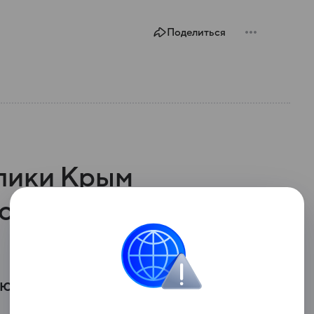
Поделиться
лики Крым
ойство сквера
ю плитку и монтируют бортовой