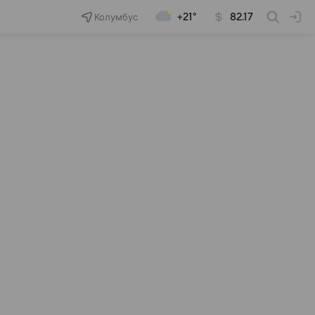
Колумбус
+21°
82.17