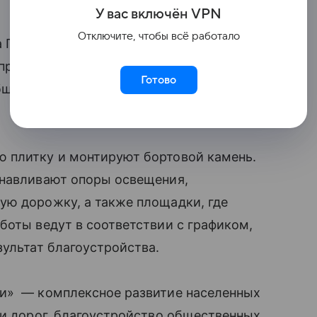
У вас включ
ён
V
P
N
Отключите, чтобы всё работало
а Герайлар в Бахчисарае Республики
цпроекта «Инфраструктура
Готово
бщил глава администрации города
 плитку и монтируют бортовой камень.
анавливают опоры освещения,
ую дорожку, а также площадки, где
боты ведут в соответствии с графиком,
зультат благоустройства.
ни» — комплексное развитие населенных
 и дорог, благоустройство общественных