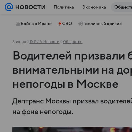
Политика
Экономика
Общест
Война в Иране
СВО
Топливный кризис
8 июля
© РИА Новости
Общество
Водителей призвали 
внимательными на до
непогоды в Москве
Дептранс Москвы призвал водителе
на фоне непогоды.