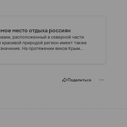
имое место отдыха россиян
разии, расположенный в северной части
и красивой природой регион имеет также
 значение. На протяжении веков Крым
 географическое положение сделало полуостров
Поделиться