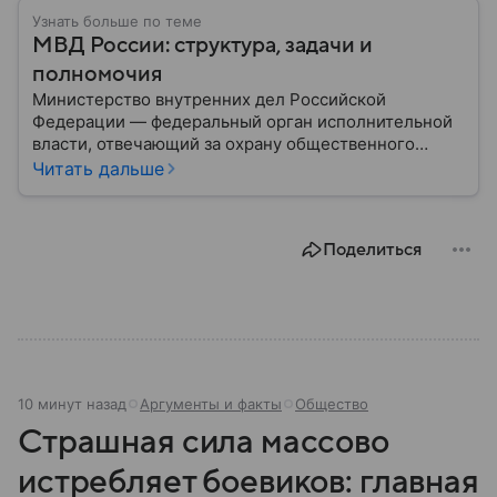
Узнать больше по теме
МВД России: структура, задачи и
полномочия
Министерство внутренних дел Российской
Федерации — федеральный орган исполнительной
власти, отвечающий за охрану общественного
порядка, борьбу с преступностью, обеспечение
Читать дальше
безопасности граждан и реализацию
государственной политики в сфере внутренних дел.
В материале рассказываем, чем занимается МВД
Поделиться
России, какие задачи выполняет министерство, как
устроена его структура, кто возглавляет ведомство
и какие полномочия оно имеет.
10 минут назад
Аргументы и факты
Общество
Страшная сила массово
истребляет боевиков: главная