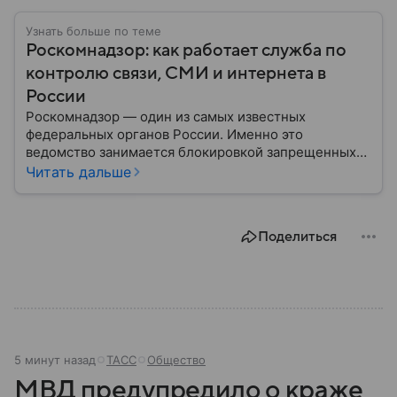
Узнать больше по теме
Роскомнадзор: как работает служба по
контролю связи, СМИ и интернета в
России
Роскомнадзор — один из самых известных
федеральных органов России. Именно это
ведомство занимается блокировкой запрещенных
сайтов, надзором за операторами связи и
Читать дальше
соблюдением законодательства в цифровой сфере.
В этом материале подробно разберем, как устроена
служба, какие функции выполняет и чем занимается
Поделиться
в настоящее время.
5 минут назад
ТАСС
Общество
МВД предупредило о краже