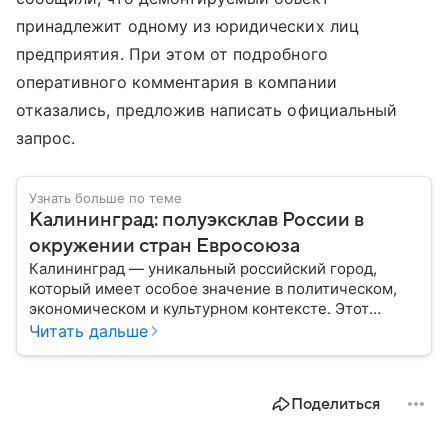
принадлежит одному из юридических лиц
предприятия. При этом от подробного
оперативного комментария в компании
отказались, предложив написать официальный
запрос.
Узнать больше по теме
Калининград: полуэксклав России в
окружении стран Евросоюза
Калининград — уникальный российский город,
который имеет особое значение в политическом,
экономическом и культурном контексте. Этот
город, расположенный в самом сердце Европы,
Читать дальше
остается частью России — эксклавом, отделенным
от основной территории страны. В материале —
главное об этом населенном пункте.
Поделиться