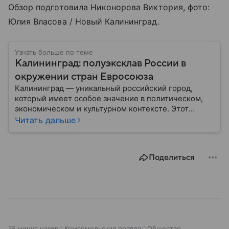
Обзор подготовила Никонорова Виктория, фото:
Юлия Власова / Новый Калининград.
Узнать больше по теме
Калининград: полуэксклав России в
окружении стран Евросоюза
Калининград — уникальный российский город,
который имеет особое значение в политическом,
экономическом и культурном контексте. Этот
город, расположенный в самом сердце Европы,
Читать дальше
остается частью России — эксклавом, отделенным
от основной территории страны. В материале —
главное об этом населенном пункте.
Поделиться
16 минут назад
Комсомольская правда
Общество