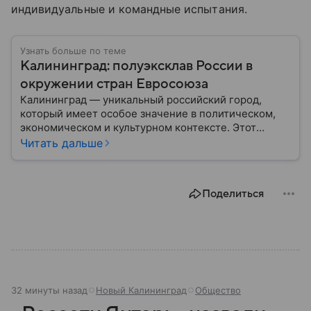
индивидуальные и командные испытания.
Узнать больше по теме
Калининград: полуэксклав России в
окружении стран Евросоюза
Калининград — уникальный российский город,
который имеет особое значение в политическом,
экономическом и культурном контексте. Этот
город, расположенный в самом сердце Европы,
Читать дальше
остается частью России — эксклавом, отделенным
от основной территории страны. В материале —
главное об этом населенном пункте.
Поделиться
32 минуты назад
Новый Калининград
Общество