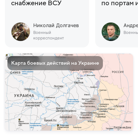
снабжение ВСУ
по портам 
Украины
Николай Долгачев
Андр
Военный
Военны
корреспондент
КАРТА СВО
Карта боевых действий на Украине