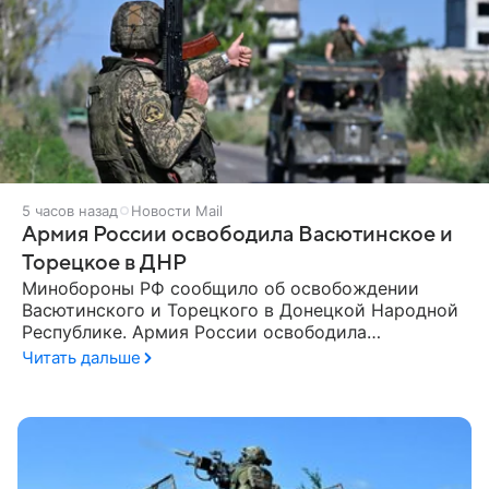
5 часов назад
Новости Mail
Армия России освободила Васютинское и
Торецкое в ДНР
Минобороны РФ сообщило об освобождении
Васютинского и Торецкого в Донецкой Народной
Республике. Армия России освободила
населенные пункты Васютинское и Торецкое в
Читать дальше
Донецкой Народной Республике (ДНР). Об этом 9
августа сообщили в Минобороны РФ.