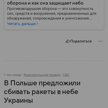
оборона и как она защищает небо
Противовоздушная оборона — это совокупность
сил, средств и вооружения, предназначенных для
обнаружения, сопровождения и уничтожения
средств воздушного нападения. Современные
Читать дальше
системы ПВО считаются одним из ключевых
элементов обеспечения национальной
безопасности любого государства: собрали о них
Поделиться
главное.
1 час назад
Комсомольская правда
СВО
В Польше предложили
сбивать ракеты в небе
Украины