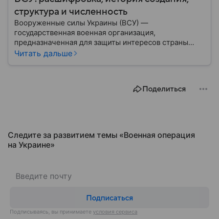
структура и численность
Вооруженные силы Украины (ВСУ) —
государственная военная организация,
предназначенная для защиты интересов страны
военным путем. Была создана после
Читать дальше
провозглашения независимости Украины в 1991
году. В материале — главное по теме.
Поделиться
Следите за развитием темы «Военная операция
на Украине»
Подписаться
Подписываясь, вы принимаете
условия сервиса