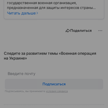
государственная военная организация,
предназначенная для защиты интересов страны
военным путем. Была создана после
Читать дальше
провозглашения независимости Украины в 1991
году. В материале — главное по теме.
Поделиться
Следите за развитием темы «Военная операция
на Украине»
Подписаться
Подписываясь, вы принимаете
условия сервиса