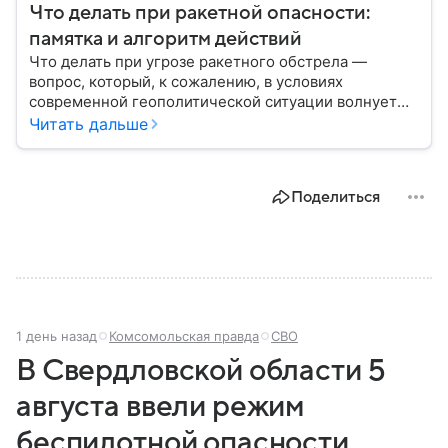
Что делать при ракетной опасности:
памятка и алгоритм действий
Что делать при угрозе ракетного обстрела —
вопрос, который, к сожалению, в условиях
современной геополитической ситуации волнует
все больше людей. В материале мы рассказываем,
Читать дальше
как действовать при ракетной атаке, какие шаги
предпринять на улице и в помещении, а также о
том, как максимально обезопасить себя от
Поделиться
возможной угрозы.
1 день назад
Комсомольская правда
СВО
В Свердловской области 5
августа ввели режим
беспилотной опасности