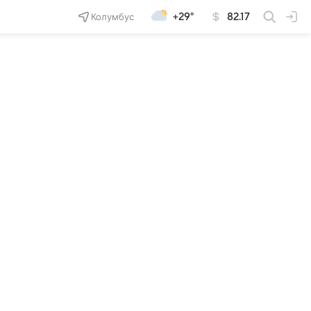
Колумбус
+29°
82.17