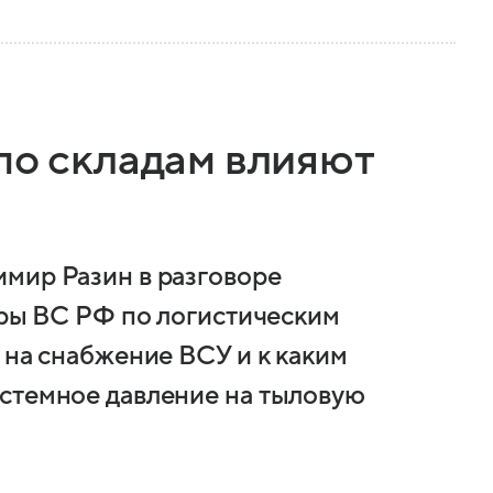
по складам влияют
мир Разин в разговоре
ары ВС РФ по логистическим
 на снабжение ВСУ и к каким
стемное давление на тыловую