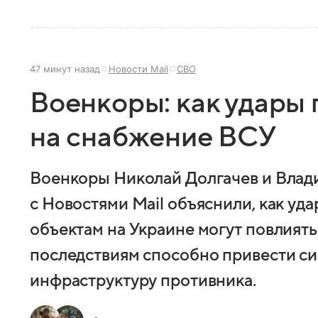
47 минут назад
Новости Mail
СВО
Военкоры: как удары 
на снабжение ВСУ
Военкоры Николай Долгачев и Влади
с Новостями Mail объяснили, как уд
объектам на Украине могут повлиять
последствиям способно привести си
инфраструктуру противника.