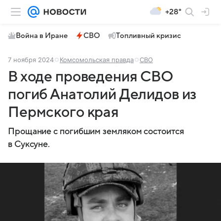
+28°
Война в Иране
СВО
Топливный кризис
7 ноября 2024
Комсомольская правда
СВО
В ходе проведения СВО
погиб Анатолий Делидов из
Пермского края
Прощание с погибшим земляком состоится
в Суксуне.