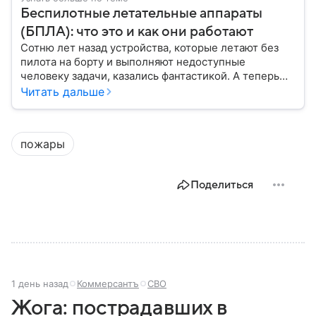
Беспилотные летательные аппараты
(БПЛА): что это и как они работают
Сотню лет назад устройства, которые летают без
пилота на борту и выполняют недоступные
человеку задачи, казались фантастикой. А теперь
они стали реальностью: собрали главное о
Читать дальше
беспилотных летательных аппаратах (БПЛА) и о
том, для чего они нужны.
пожары
Поделиться
1 день назад
Коммерсантъ
СВО
Жога: пострадавших в