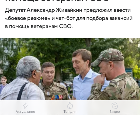
Депутат Александр Живайкин предложил ввести
«боевое резюме» и чат-бот для подбора вакансий
в помощь ветеранам СВО.
Актуальное
Топ дня
Видео
Источник:
Комсомольская правда
Выберите комментарий
Выберите комментарий
Выберите комментарий
В Самарской области планируют перестроить