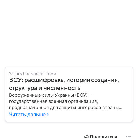
Узнать больше по теме
ВСУ: расшифровка, история создания,
структура и численность
Вооруженные силы Украины (ВСУ) —
государственная военная организация,
предназначенная для защиты интересов страны
военным путем. Была создана после
Читать дальше
провозглашения независимости Украины в 1991
году. В материале — главное по теме.
Поделиться