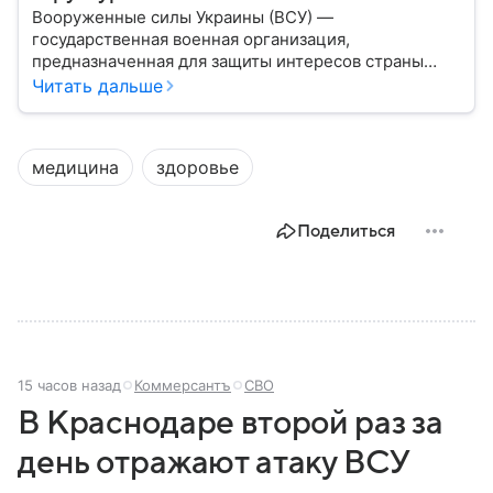
Вооруженные силы Украины (ВСУ) —
государственная военная организация,
предназначенная для защиты интересов страны
военным путем. Была создана после
Читать дальше
провозглашения независимости Украины в 1991
году. В материале — главное по теме.
медицина
здоровье
Поделиться
15 часов назад
Коммерсантъ
СВО
В Краснодаре второй раз за
день отражают атаку ВСУ