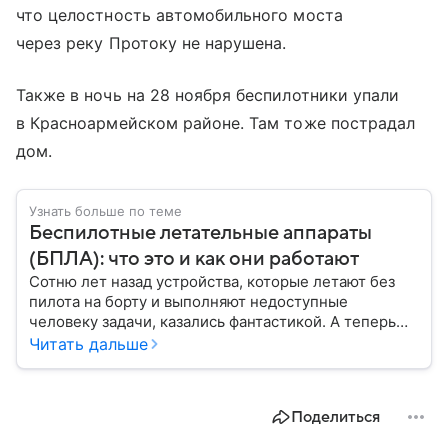
что целостность автомобильного моста
через реку Протоку не нарушена.
Также в ночь на 28 ноября беспилотники упали
в Красноармейском районе. Там тоже пострадал
дом.
Узнать больше по теме
Беспилотные летательные аппараты
(БПЛА): что это и как они работают
Сотню лет назад устройства, которые летают без
пилота на борту и выполняют недоступные
человеку задачи, казались фантастикой. А теперь
они стали реальностью: собрали главное о
Читать дальше
беспилотных летательных аппаратах (БПЛА) и о
том, для чего они нужны.
Поделиться