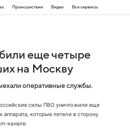
во
Происшествия
Видео
Все сервисы
били еще четыре
ших на Москву
ыехали оперативные службы.
российские силы ПВО уничтожили еще
 аппарата, которые летели в сторону
am-канале.