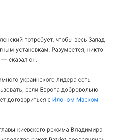
еленский потребует, чтобы весь Запад
тным установкам. Разумеется, никто
 — сказал он.
имного украинского лидера есть
льзовать, если Европа добровольно
ует договориться с
Илоном Маском
 главы киевского режима Владимира
изводство ракет Patriot провалились.