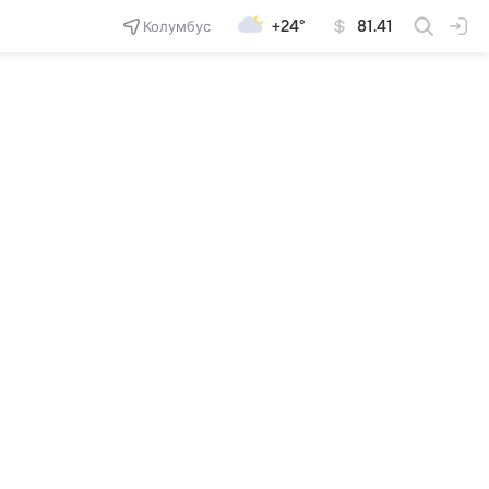
Колумбус
+24°
81.41