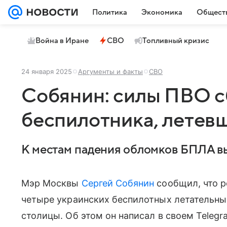
Политика
Экономика
Общест
Война в Иране
СВО
Топливный кризис
24 января 2025
Аргументы и факты
СВО
Собянин: силы ПВО с
беспилотника, летев
К местам падения обломков БПЛА в
Мэр Москвы
Сергей Собянин
сообщил, что 
четыре украинских беспилотных летательных
столицы. Об этом он написал в своем Telegr