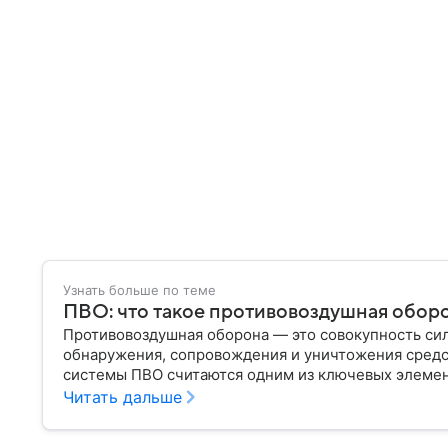
Узнать больше по теме
ПВО: что такое противовоздушная оборо
Противовоздушная оборона — это совокупность сил
обнаружения, сопровождения и уничтожения сред
системы ПВО считаются одним из ключевых элеме
любого государства: собрали о них главное.
Читать дальше