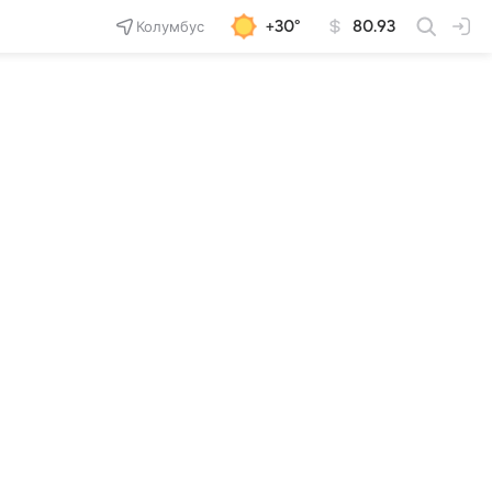
Колумбус
+30°
80.93