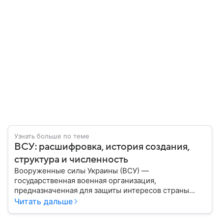
Узнать больше по теме
ВСУ: расшифровка, история создания,
структура и численность
Вооруженные силы Украины (ВСУ) —
государственная военная организация,
предназначенная для защиты интересов страны
военным путем. Была создана после
Читать дальше
провозглашения независимости Украины в 1991
году. В материале — главное по теме.