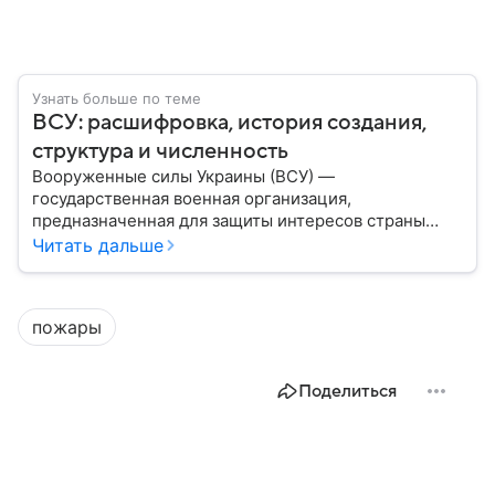
Узнать больше по теме
ВСУ: расшифровка, история создания,
структура и численность
Вооруженные силы Украины (ВСУ) —
государственная военная организация,
предназначенная для защиты интересов страны
военным путем. Была создана после
Читать дальше
провозглашения независимости Украины в 1991
году. В материале — главное по теме.
пожары
Поделиться