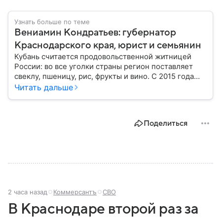
Узнать больше по теме
Вениамин Кондратьев: губернатор
Краснодарского края, юрист и семьянин
Кубань считается продовольственной житницей
России: во все уголки страны регион поставляет
свеклу, пшеницу, рис, фрукты и вино. С 2015 года
субъект федерации возглавляет Вениамин
Читать дальше
Кондратьев. За десять лет под его руководством
Краснодарский край добился немалых успехов:
собрали главное из биографии политика.
Поделиться
2 часа назад
Коммерсантъ
СВО
В Краснодаре второй раз за