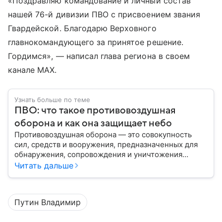
«Поздравляю командование и личный состав
нашей 76-й дивизии ПВО с присвоением звания
Гвардейской. Благодарю Верховного
главнокомандующего за принятое решение.
Гордимся», — написал глава региона в своем
канале МАХ.
Узнать больше по теме
ПВО: что такое противовоздушная
оборона и как она защищает небо
Противовоздушная оборона — это совокупность
сил, средств и вооружения, предназначенных для
обнаружения, сопровождения и уничтожения
средств воздушного нападения. Современные
Читать дальше
системы ПВО считаются одним из ключевых
элементов обеспечения национальной
безопасности любого государства: собрали о них
Путин Владимир
главное.