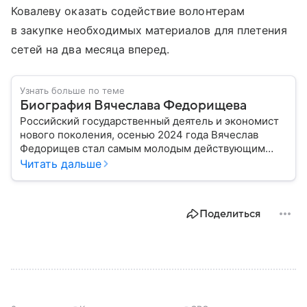
Ковалеву оказать содействие волонтерам
в закупке необходимых материалов для плетения
сетей на два месяца вперед.
Узнать больше по теме
Биография Вячеслава Федорищева
Российский государственный деятель и экономист
нового поколения, осенью 2024 года Вячеслав
Федорищев стал самым молодым действующим
главой субъекта в РФ. Возглавивший Самарскую
Читать дальше
область чиновник часто попадает в СМИ: собрали
главное из его биографии.
Поделиться