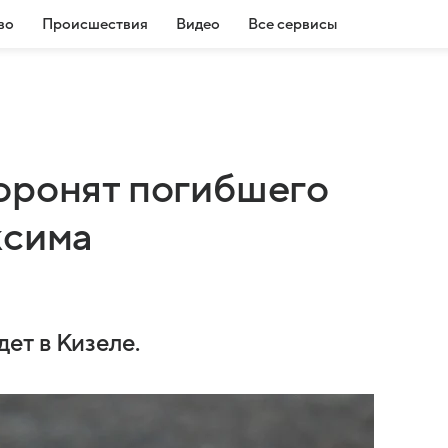
во
Происшествия
Видео
Все сервисы
оронят погибшего
ксима
ет в Кизеле.