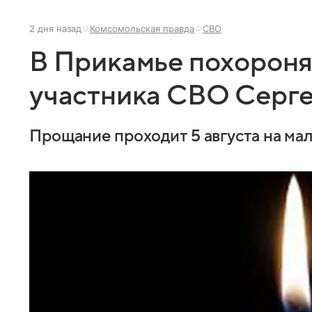
2 дня назад
Комсомольская правда
СВО
В Прикамье похороня
участника СВО Серг
Прощание проходит 5 августа на ма