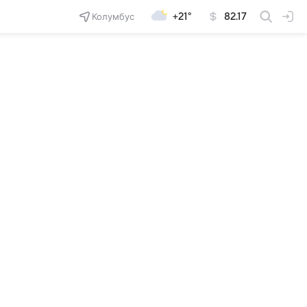
Колумбус
+21°
82.17