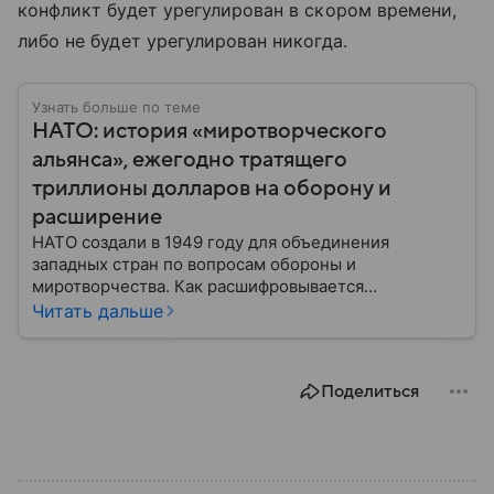
конфликт будет урегулирован в скором времени,
либо не будет урегулирован никогда.
Узнать больше по теме
НАТО: история «миротворческого
альянса», ежегодно тратящего
триллионы долларов на оборону и
расширение
НАТО создали в 1949 году для объединения
западных стран по вопросам обороны и
миротворчества. Как расшифровывается
аббревиатура, для чего задумывали группировку и к
Читать дальше
каким последствиям привела деятельность альянса
— читайте в материале.
Поделиться