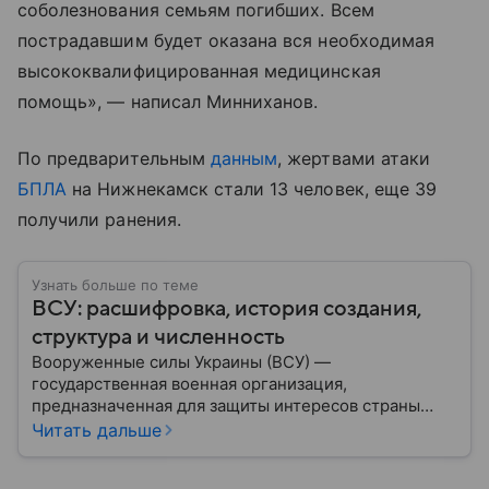
соболезнования семьям погибших. Всем
пострадавшим будет оказана вся необходимая
высококвалифицированная медицинская
помощь», — написал Минниханов.
По предварительным
данным
, жертвами атаки
БПЛА
на Нижнекамск стали 13 человек, еще 39
получили ранения.
Узнать больше по теме
ВСУ: расшифровка, история создания,
структура и численность
Вооруженные силы Украины (ВСУ) —
государственная военная организация,
предназначенная для защиты интересов страны
военным путем. Была создана после
Читать дальше
провозглашения независимости Украины в 1991
году. В материале — главное по теме.