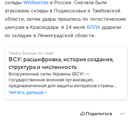
склады
Wildberries
в России. Сначала были
атакованы склады в Подмосковье и Тамбовской
области, затем удары пришлись по логистическим
центрам в Краснодаре. А 24 июля
БПЛА
ударили
по складам в Ленинградской области.
Узнать больше по теме
ВСУ: расшифровка, история создания,
структура и численность
Вооруженные силы Украины (ВСУ) —
государственная военная организация,
предназначенная для защиты интересов страны
военным путем. Была создана после
Читать дальше
провозглашения независимости Украины в 1991
году. В материале — главное по теме.
Поделиться