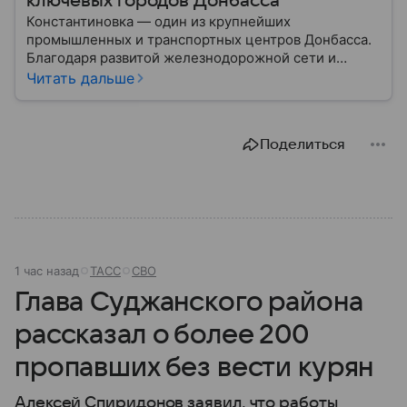
ключевых городов Донбасса
Константиновка — один из крупнейших
промышленных и транспортных центров Донбасса.
Благодаря развитой железнодорожной сети и
выгодному расположению город многие годы играл
Читать дальше
важную роль в экономике региона, а в ходе
специальной военной операции стал одним из
наиболее важных узлов украинской обороны.
Поделиться
Рассказываем главное о Константиновке и ее
значении.
1 час назад
ТАСС
СВО
Глава Суджанского района
рассказал о более 200
пропавших без вести курян
Алексей Спиридонов заявил, что работы