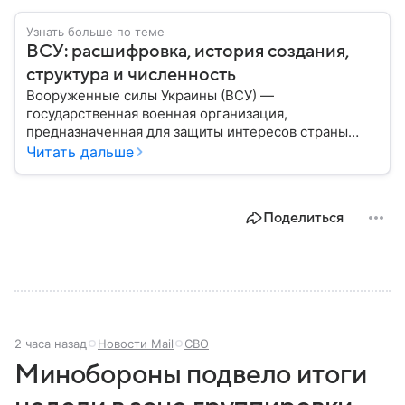
Узнать больше по теме
ВСУ: расшифровка, история создания,
структура и численность
Вооруженные силы Украины (ВСУ) —
государственная военная организация,
предназначенная для защиты интересов страны
военным путем. Была создана после
Читать дальше
провозглашения независимости Украины в 1991
году. В материале — главное по теме.
Поделиться
2 часа назад
Новости Mail
СВО
Минобороны подвело итоги