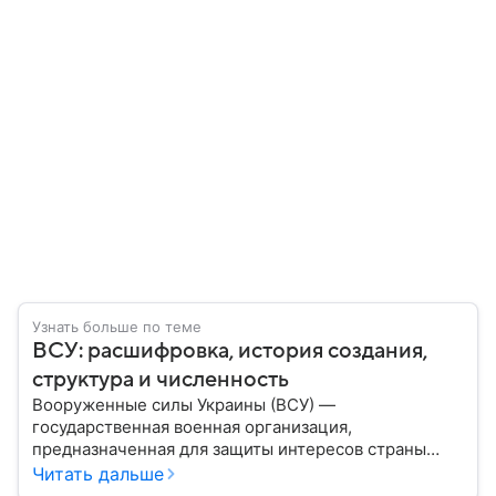
Узнать больше по теме
ВСУ: расшифровка, история создания,
структура и численность
Вооруженные силы Украины (ВСУ) —
государственная военная организация,
предназначенная для защиты интересов страны
военным путем. Была создана после
Читать дальше
провозглашения независимости Украины в 1991