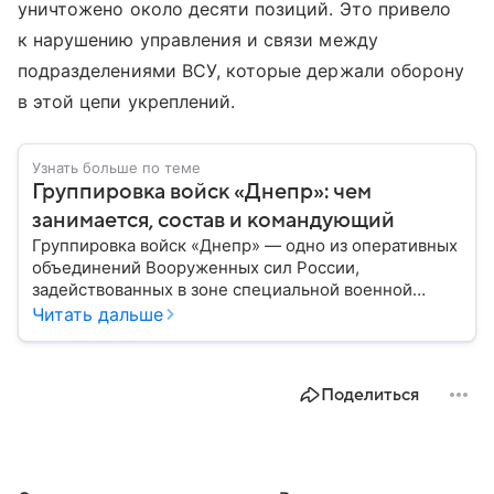
уничтожено около десяти позиций. Это привело
к нарушению управления и связи между
подразделениями ВСУ, которые держали оборону
в этой цепи укреплений.
Узнать больше по теме
Группировка войск «Днепр»: чем
занимается, состав и командующий
Группировка войск «Днепр» — одно из оперативных
объединений Вооруженных сил России,
задействованных в зоне специальной военной
операции. Она отвечает за действия на южном
Читать дальше
направлении, включая районы левобережья Днепра
и Запорожской области. В материале рассказываем,
какие задачи выполняет группировка, из каких
Поделиться
подразделений состоит и кто ей командует.