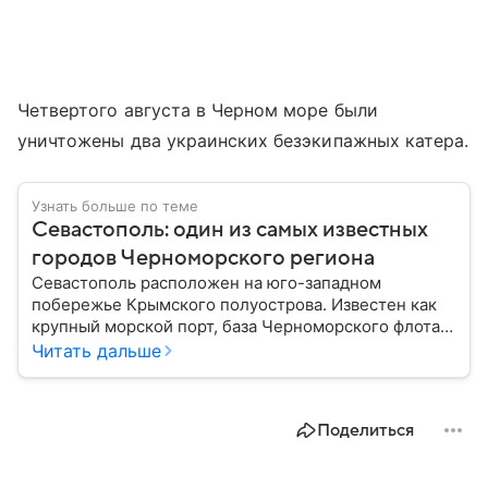
Четвертого августа в Черном море были
уничтожены два украинских безэкипажных катера.
Узнать больше по теме
Севастополь: один из самых известных
городов Черноморского региона
Севастополь расположен на юго-западном
побережье Крымского полуострова. Известен как
крупный морской порт, база Черноморского флота и
город с богатой военной историей, сыгравший
Читать дальше
важную роль в событиях Крымской, Великой
Отечественной войн и современной истории. В
материале — главное об этом городе федерального
Поделиться
значения.