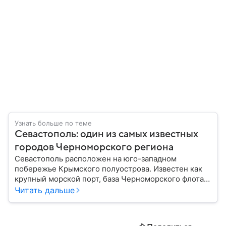
Узнать больше по теме
Севастополь: один из самых известных
городов Черноморского региона
Севастополь расположен на юго-западном
побережье Крымского полуострова. Известен как
крупный морской порт, база Черноморского флота и
город с богатой военной историей, сыгравший
Читать дальше
важную роль в событиях Крымской, Великой
Отечественной войн и современной истории. В
материале — главное об этом городе федерального