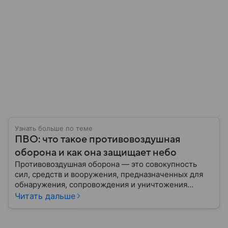
Узнать больше по теме
ПВО: что такое противовоздушная
оборона и как она защищает небо
Противовоздушная оборона — это совокупность
сил, средств и вооружения, предназначенных для
обнаружения, сопровождения и уничтожения
средств воздушного нападения. Современные
Читать дальше
системы ПВО считаются одним из ключевых
элементов обеспечения национальной
безопасности любого государства: собрали о них