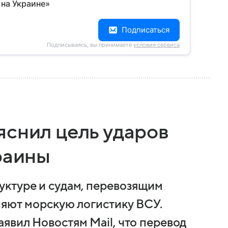
 на Украине»
Подписаться
Подписываясь, вы принимаете
условия сервиса
яснил цель ударов
раины
уктуре и судам, перевозящим
няют морскую логистику ВСУ.
явил Новостям Mail, что перевод