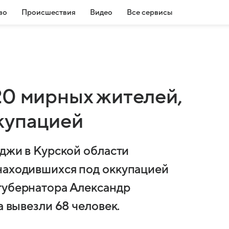
во
Происшествия
Видео
Все сервисы
20 мирных жителей,
купацией
уджи в Курской области
находившихся под оккупацией
губернатора Александр
а вывезли 68 человек.