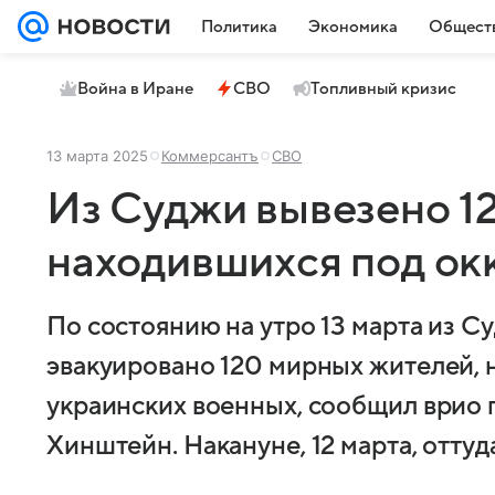
Политика
Экономика
Общест
Война в Иране
СВО
Топливный кризис
13 марта 2025
Коммерсантъ
СВО
Из Суджи вывезено 1
находившихся под ок
По состоянию на утро 13 марта из С
эвакуировано 120 мирных жителей, 
украинских военных, сообщил врио 
Хинштейн. Накануне, 12 марта, оттуд