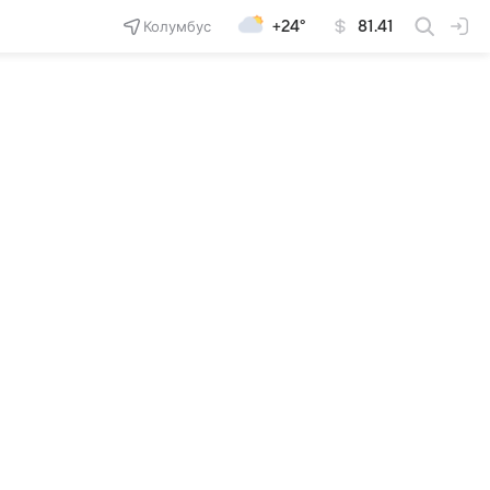
Колумбус
+24°
81.41