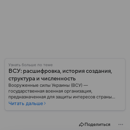
Узнать больше по теме
ВСУ: расшифровка, история создания,
структура и численность
Вооруженные силы Украины (ВСУ) —
государственная военная организация,
предназначенная для защиты интересов страны
военным путем. Была создана после
Читать дальше
провозглашения независимости Украины в 1991
году. В материале — главное по теме.
Поделиться