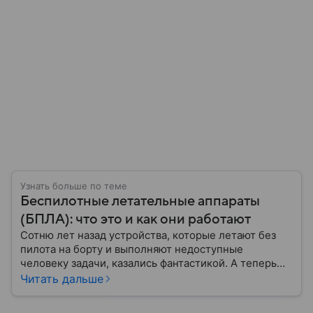
Узнать больше по теме
Беспилотные летательные аппараты
(БПЛА): что это и как они работают
Сотню лет назад устройства, которые летают без
пилота на борту и выполняют недоступные
человеку задачи, казались фантастикой. А теперь
они стали реальностью: собрали главное о
Читать дальше
беспилотных летательных аппаратах (БПЛА) и о
том, для чего они нужны.