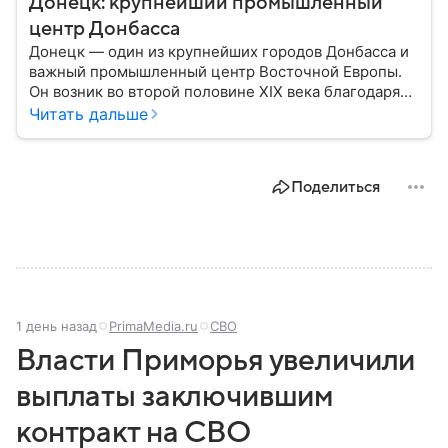
Донецк: крупнейший промышленный
центр Донбасса
Донецк — один из крупнейших городов Донбасса и
важный промышленный центр Восточной Европы.
Он возник во второй половине XIX века благодаря
развитию угледобычи и металлургии, а
Читать дальше
впоследствии стал одним из главных центров
тяжелой промышленности. Сегодня Донецк
остается одним из самых известных городов
Поделиться
региона: собрали о нем главное.
1 день назад
PrimaMedia.ru
СВО
Власти Приморья увеличили
выплаты заключившим
контракт на СВО