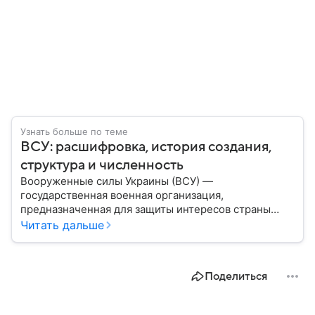
Узнать больше по теме
ВСУ: расшифровка, история создания,
структура и численность
Вооруженные силы Украины (ВСУ) —
государственная военная организация,
предназначенная для защиты интересов страны
военным путем. Была создана после
Читать дальше
провозглашения независимости Украины в 1991
году. В материале — главное по теме.
Поделиться