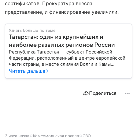
сертификатов. Прокуратура внесла
представление, и финансирование увеличили.
Узнать больше по теме
Татарстан: один из крупнейших и
наиболее развитых регионов России
Республика Татарстан — субъект Российской
Федерации, расположенный в центре европейской
части страны, в месте слияния Волги и Камы.
Регион считается одним из ведущих
Читать дальше
экономических, научных и культурных центров
России; также он известен развитой
промышленностью, богатым историческим
Поделиться
наследием, многонациональным населением и
столицей — Казанью. Собрали все самое главное.
3 часа назад
Комсомольская правда
СВО