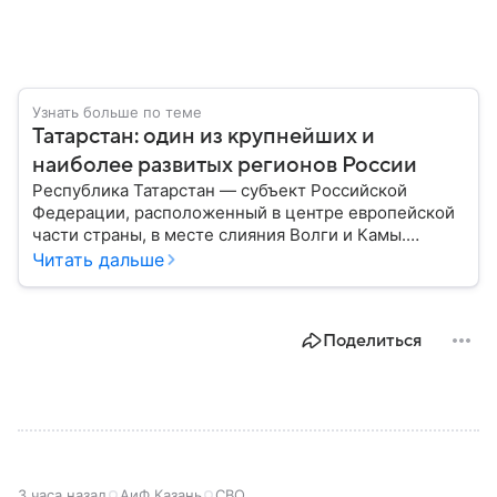
Узнать больше по теме
Татарстан: один из крупнейших и
наиболее развитых регионов России
Республика Татарстан — субъект Российской
Федерации, расположенный в центре европейской
части страны, в месте слияния Волги и Камы.
Регион считается одним из ведущих
Читать дальше
экономических, научных и культурных центров
России; также он известен развитой
промышленностью, богатым историческим
Поделиться
наследием, многонациональным населением и
столицей — Казанью. Собрали все самое главное.
3 часа назад
АиФ Казань
СВО