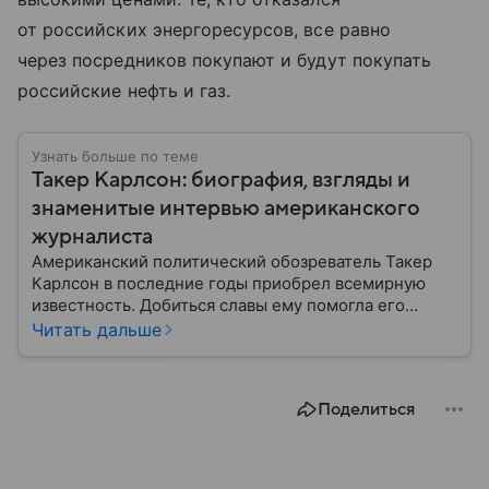
от российских энергоресурсов, все равно
через посредников покупают и будут покупать
российские нефть и газ.
Узнать больше по теме
Такер Карлсон: биография, взгляды и
знаменитые интервью американского
журналиста
Американский политический обозреватель Такер
Карлсон в последние годы приобрел всемирную
известность. Добиться славы ему помогла его
политическая позиция. Кроме того, журналист брал
Читать дальше
интервью у Владимира Путина и Павла Дурова, а
недавно он пообщался с министром иностранных
дел РФ Сергеем Лавровым.
Поделиться