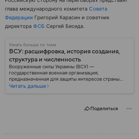
Российскую сторону на переговорах представят
глава международного комитета
Совета
Федерации
Григорий Карасин и советник
директора
ФСБ
Сергей Беседа.
Узнать больше по теме
ВСУ: расшифровка, история создания,
структура и численность
Вооруженные силы Украины (ВСУ) —
государственная военная организация,
предназначенная для защиты интересов страны
военным путем. Была создана после
Читать дальше
провозглашения независимости Украины в 1991
году. В материале — главное по теме.
Поделиться